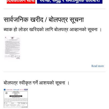
दिर्घकालिन सोचः
"स्वच्छ, समृद्ध र समतामूलक उर्लाबारी"
सार्वजनिक खरीद / बोलपत्र सूचना
ब्याक हो लोडर खरिदको लागि बोलपत्र आव्हानको सूचना ।
ab
Read more
ब्य
ल
खरि
बोलपत्र स्वीकृत गर्ने आशयको सूचना ।
बोल
आव्ह
सूच