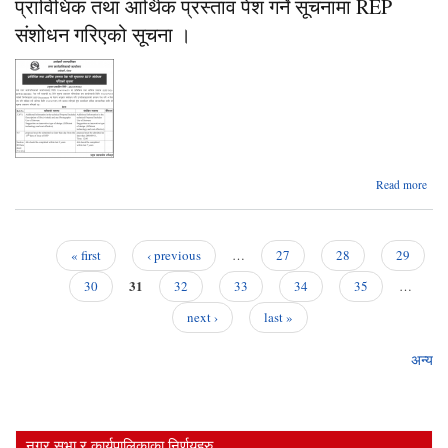
प्राविधिक तथा आर्थिक प्रस्ताव पेश गर्ने सूचनामा REP
संशोधन गरिएको सूचना ।
ab
Read more
प्राव
आर
प्र
« first
‹ previous
…
27
28
29
पेश
Pages
31
सूच
30
32
33
34
35
…
next ›
last »
सं
गर
सूच
अन्य
नगर सभा र कार्यपालिकाका निर्णयहरु