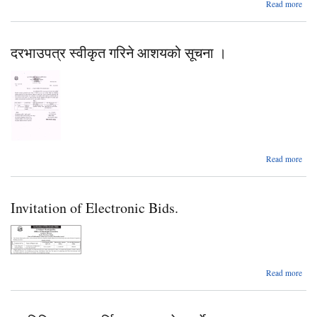
Read more
जड
कव
जीवज
दरभाउपत्र स्वीकृत गरिने आशयको सूचना ।
व्य
उपय
सं
आ
प्रस्
गर्ने 
सू
a
Read more
दरभा
स
Invitation of Electronic Bids.
आ
सू
Read more
Invi
Elec