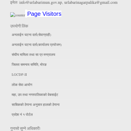
इमेलः
info@urlabarimun.gov.np
,
urlabarinagarpalika@gmail.com
Page Visitors
उपयाेगी लिंक
अनलाईन घटना दर्ता(सेवाग्राही)
अनलाईन घटना दर्ता(कार्यालय प्रयाेजन)
संघीय मामिला तथा सा प्र मन्त्रालय
जिल्ला समन्वय समिति, माेरङ
LGCDP-II
लाेक सेवा आयाेग
महा, उप तथा नगरपालिकाकाे वेबसाईट
साबिकको ठेगाना अनुसार हालको ठेगाना
प्रदेश नं १ पोर्टल
गुनासो सुन्ने अधिकारीः