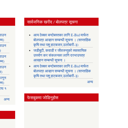
सार्वजनिक खरीद / बोलपत्र सूचना
साउन
आय ठेक्का बन्दोबस्तका लागि E-Bid मार्फत
्म)
बोलपत्र आव्हान सम्बन्धी सूचना । (साप्ताहिक
कृषि तथा पशु हाटबजार,उर्लाबारी-३)
साउन
)
जडीबुटी, कवाडी र जीवजन्तुको व्यवसायिक
उपयोग कर संकलनका लागि दरभाउपत्र
साउन
आवहान सम्बन्धी सूचना ।
्म)
आय ठेक्का बन्दोबस्तका लागि E-Bid मार्फत
साउन
बोलपत्र आव्हान सम्बन्धी सूचना । (साप्ताहिक
म)
कृषि तथा पशु हाटबजार,उर्लाबारी-३)
ागुन
अन्य
्म)
ाघ १
फेसबुकमा जोडिनुहोस
अन्य