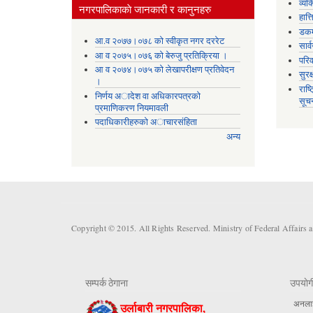
व्यक
नगरपालिकाकाे जानकारी र कानुनहरु
हात्
डकर्
आ.व २०७७।०७८ को स्वीकृत नगर दररेट
सार्
आ व २०७५।०७६ को बेरुजु प्रतिक्रिया ।
परिव
आ व २०७४।०७५ काे लेखापरीक्षण प्रतिवेदन
सुरक
।
राष्
निर्णय अादेश वा अधिकारपत्रकाे
सूच
प्रमाणिकरण नियमावली
पदाधिकारीहरुको अाचारसंहिता
अन्य
Copyright © 2015. All Rights Reserved. Ministry of Federal Affairs 
सम्पर्क ठेगाना
उपयाेग
अनलाईन
उर्लाबारी नगरपालिका,