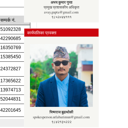
अभय कुमार गुप्ता
प्रमुख प्रशासकीय अधिकृत
avay.gupta@gmail.com
९८५२०४४१११
कार्यपालिका प्रवक्ता
भिष्मराज बुढाथोकी
spokesperson.urlabarimun@gmail.com
९८४२१३५२२२