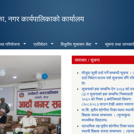
Skip to
main
का, नगर कार्यपालिकाको कार्यालय
content
 तथा परियोजना
प्रतिवेदन
विधुतीय शुसासन सेवा
सूचना तथा जानकार
समाचार / सूचना
मौजुदा सूची दर्ता गर्ने सम्बन्धी सूचना । 
दर्ता निवेदन फारम यसै सूचनामा सँगै र
छ)
सूचनाको हक सम्बन्धि ऐन २०६४ काे द
(३) र सूचनाको हक सम्बन्धि नियमावली
२०६५ काे नियम ३ बमाेजिमकाे विवरणः
(२०८२/०८३ साउन देखी असार मसान्त 
मा.शि. तृतीय श्रेणीमा रिक्त पदमा स्थायी
शिक्षक सरुवा सम्बन्धमा । (सुनपकुवा
माध्यमिक विद्यालय)
प्राथमिक तह तृतीय श्रेणीमा रिक्त पदम
स्थायी शिक्षक सरुवा सम्बन्धमा । (प्रभ