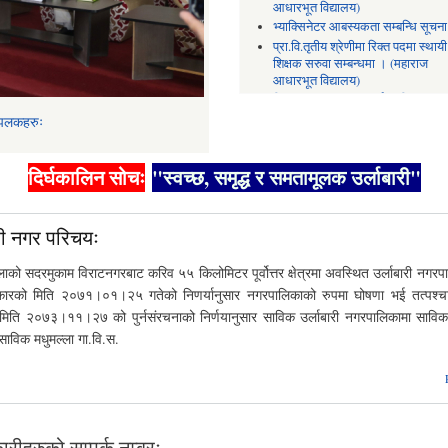
आधारभूत विद्यालय)
भ्याक्सिनेटर आबस्यकता सम्बन्धि सूचन
प्रा.वि.तृतीय श्रेणीमा रिक्त पदमा स्थायी
शिक्षक सरुवा सम्बन्धमा । (महाराज
आधारभूत विद्यालय)
विज्ञापन सम्बन्धमा ।(दुर्गा मा.वि.
उर्लाबारी-०३)
 झलकहरुः
नगर प्रतिक चिन्ह (लोगो) र नगर गान 
गरी पेश गर्ने सम्बन्धी सार्वजनिक सूचना 
दिर्घकालिन सोचः
"स्वच्छ, समृद्ध र समतामूलक उर्लाबारी"
आ.व. २०८३।०८४ को कर छुट तथा जर
छुट सम्बन्धमा ।
री नगर परिचयः
ाको सदरमुकाम विराटनगरबाट करिव ५५ किलोमिटर पूर्वोत्तर क्षेत्रमा अवस्थित उर्लाबारी नगर
कारको मिति २०७१।०१।२५ गतेको निणर्यानुसार नगरपालिकाको रुपमा घोषणा भई तत्पश्च
िति २०७३।११।२७ को पुर्नसंरचनाको निर्णयानुसार साविक उर्लाबारी नगरपालिकामा सावि
साविक मधुमल्ला गा.वि.स.
रीहरुको सम्पर्क नम्बरः