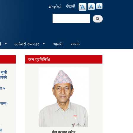
English
नेपाली
Search
Search form
ी
उर्लाबारी राजपत्र
ग्यालरी
सम्पर्क
जन प्रतिनिधि
( सूची
खिएको
फा ५
सम्म)
ा
ात
गंगा प्रसाद खरेल