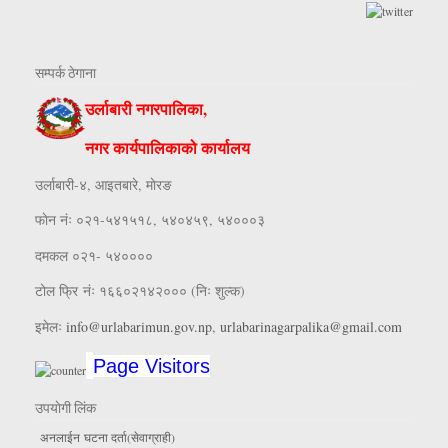
सम्पर्क ठेगाना
उर्लाबारी नगरपालिका,
नगर कार्यपालिकाको कार्यालय
उर्लाबारी-४, आइतबारे, माेरङ
फाेन नंः ०२१-५४१५१८, ५४०४५९, ५४०००३
दमकल ०२१- ५४००००
टोल फ्रि नंः १६६०२१४२००० (निः शुल्क)
इमेलः
info@urlabarimun.gov.np
,
urlabarinagarpalika@gmail.com
Page Visitors
उपयाेगी लिंक
अनलाईन घटना दर्ता(सेवाग्राही)