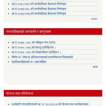
आ.व.२०७८/०७९ को कार्यपालिका बैठकका निर्णयहरु
आ.व.२०७७/०७८ को कार्यपालिका बैठकका निर्णयहरु
आ.व.२०७६/०७७ को कार्यपालिका बैठकका निर्णयहरु
more
नगरपालिकाकाे जानकारी र कानुनहरु
आ.व २०७७।०७८ को स्वीकृत नगर दररेट
आ व २०७५।०७६ को बेरुजु प्रतिक्रिया ।
आ व २०७४।०७५ काे लेखापरीक्षण प्रतिवेदन ।
निर्णय अादेश वा अधिकारपत्रकाे प्रमाणिकरण नियमावली
पदाधिकारीहरुको अाचारसंहिता
अन्य
योजना तथा परियोजना
उर्लाबारी नगरपालिकाको आ .व. २०८३/०८४ को योजना तथा कार्यक्रमहरुः