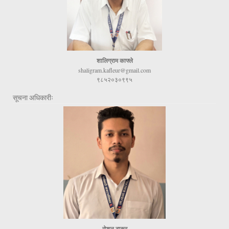
शालिग्राम काफ्ले
shaligram.kafleur@gmail.com
९८५२०३०९९५
सूचना अधिकारीः
रोशन ठाकुर