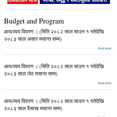
दिर्घकालिन सोचः
"स्वच्छ, समृद्ध र समतामूलक उर्लाबारी"
Budget and Program
आय/व्यय विवरण । (मिति २०८२ साल साउन १ गतेदेखि
२०८३ साल असार मसान्त सम्म)
abo
Read more
आ
व
विव
आय/व्यय विवरण । (मिति २०८२ साल साउन १ गतेदेखि
(म
२०८३ साल जेठ मसान्त सम्म)
२०
स
abo
Read more
सा
आ
व
गतेदे
विव
२०
आय/व्यय विवरण । (मिति २०८२ साल साउन १ गतेदेखि
स
(म
अस
२०८३ साल वैसाख मसान्त सम्म)
२०
मसान
स
सम
abo