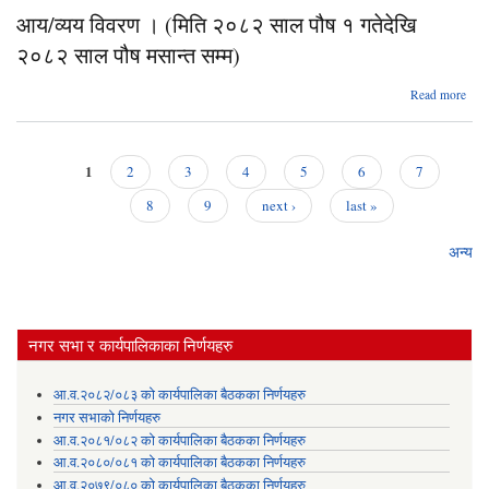
विव
२०
आय/व्यय विवरण । (मिति २०८२ साल पौष १ गतेदेखि
स
(म
फाग
२०८२ साल पौष मसान्त सम्म)
२०
मसान
स
सम
abo
Read more
माघ
आ
गतेदे
व
२०
विव
स
1
म
2
3
4
5
6
7
(म
Pages
मसान
२०
8
9
next ›
last »
सम
स
पौष
अन्य
गतेदे
२०
स
मसान
नगर सभा र कार्यपालिकाका निर्णयहरु
सम
आ.व.२०८२/०८३ को कार्यपालिका बैठकका निर्णयहरु
नगर सभाको निर्णयहरु
आ.व.२०८१/०८२ को कार्यपालिका बैठकका निर्णयहरु
आ.व.२०८०/०८१ को कार्यपालिका बैठकका निर्णयहरु
आ.व.२०७९/०८० को कार्यपालिका बैठकका निर्णयहरु