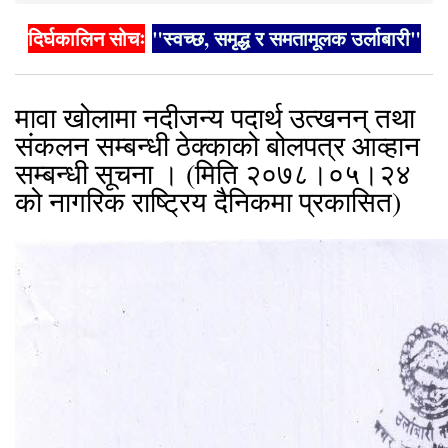
दिर्घकालिन सोचः
"स्वच्छ, समृद्ध र समतामूलक उर्लाबारी"
मावा खोलामा नदीजन्य पदार्थ उत्खनन् तथा
संकलन सम्बन्धी ठेक्काको बोलपत्र आव्हान
सम्बन्धी सूचना । (मिति २०७८।०५।२४
को नागरिक राष्ट्रिय दैनिकमा प्रकासित)