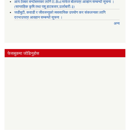
आय ठेक्का बन्दोबस्तका लागि E-Bid मार्फत बोलपत्र आव्हान सम्बन्धी सूचना ।
(साप्ताहिक कृषि तथा पशु हाटबजार,उर्लाबारी-३)
जडीबुटी, कवाडी र जीवजन्तुको व्यवसायिक उपयोग कर संकलनका लागि
दरभाउपत्र आवहान सम्बन्धी सूचना ।
अन्य
फेसबुकमा जोडिनुहोस