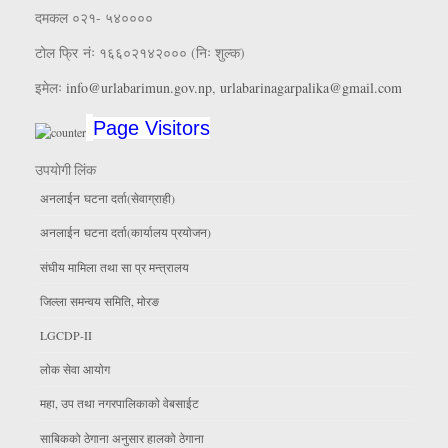
दमकल ०२१- ५४००००
टोल फ्रि नंः १६६०२१४२००० (निः शुल्क)
इमेलः
info@urlabarimun.gov.np
,
urlabarinagarpalika@gmail.com
Page Visitors
उपयाेगी लिंक
अनलाईन घटना दर्ता(सेवाग्राही)
अनलाईन घटना दर्ता(कार्यालय प्रयाेजन)
संघीय मामिला तथा सा प्र मन्त्रालय
जिल्ला समन्वय समिति, माेरङ
LGCDP-II
लाेक सेवा आयाेग
महा, उप तथा नगरपालिकाकाे वेबसाईट
साबिकको ठेगाना अनुसार हालको ठेगाना