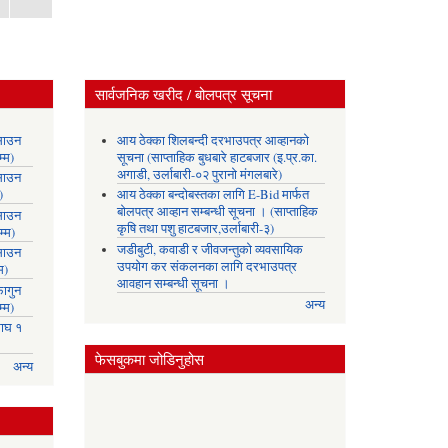
सार्वजनिक खरीद / बोलपत्र सूचना
साउन
आय ठेक्का शिलबन्दी दरभाउपत्र आव्हानको
्म)
सूचना (साप्ताहिक बुधबारे हाटबजार (इ.प्र.का.
अगाडी, उर्लाबारी-०२ पुरानो मंगलबारे)
साउन
)
आय ठेक्का बन्दोबस्तका लागि E-Bid मार्फत
बोलपत्र आव्हान सम्बन्धी सूचना । (साप्ताहिक
साउन
कृषि तथा पशु हाटबजार,उर्लाबारी-३)
्म)
जडीबुटी, कवाडी र जीवजन्तुको व्यवसायिक
साउन
उपयोग कर संकलनका लागि दरभाउपत्र
म)
आवहान सम्बन्धी सूचना ।
ागुन
अन्य
्म)
ाघ १
फेसबुकमा जोडिनुहोस
अन्य