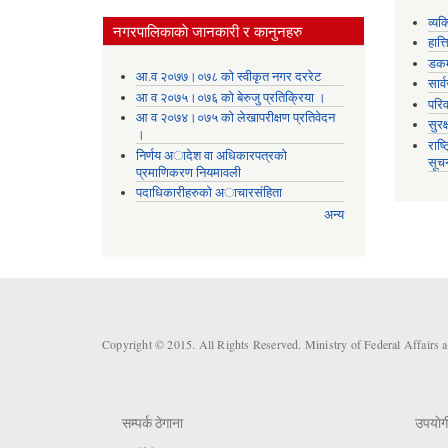
व्यक
नगरपालिकाकाे जानकारी र कानुनहरु
हात्
डकर्
आ.व २०७७।०७८ को स्वीकृत नगर दररेट
सार्
आ व २०७५।०७६ को बेरुजु प्रतिक्रिया ।
परिव
आ व २०७४।०७५ काे लेखापरीक्षण प्रतिवेदन
सुरक
।
राष्
निर्णय अादेश वा अधिकारपत्रकाे
सूच
प्रमाणिकरण नियमावली
पदाधिकारीहरुको अाचारसंहिता
अन्य
Copyright © 2015. All Rights Reserved. Ministry of Federal Affairs 
सम्पर्क ठेगाना
उपयाेग