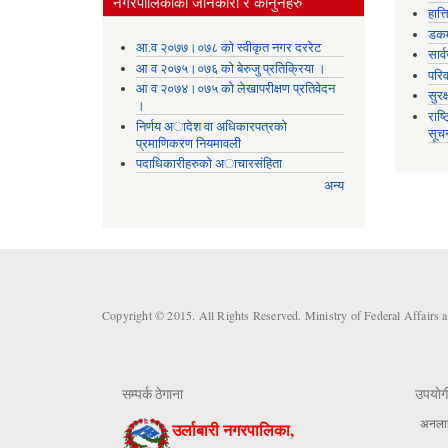
नगरपालिकाकाे जानकारी र कानुनहरु
हात्
डकर्
आ.व २०७७।०७८ को स्वीकृत नगर दररेट
सार्
आ व २०७५।०७६ को बेरुजु प्रतिक्रिया ।
परिव
आ व २०७४।०७५ काे लेखापरीक्षण प्रतिवेदन
सुरक
।
राष्
निर्णय अादेश वा अधिकारपत्रकाे
सूच
प्रमाणिकरण नियमावली
पदाधिकारीहरुको अाचारसंहिता
अन्य
Copyright © 2015. All Rights Reserved. Ministry of Federal Affairs 
सम्पर्क ठेगाना
उपयाेग
अनलाईन
उर्लाबारी नगरपालिका,