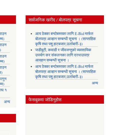
सार्वजनिक खरीद / बोलपत्र सूचना
साउन
आय ठेक्का बन्दोबस्तका लागि E-Bid मार्फत
्म)
बोलपत्र आव्हान सम्बन्धी सूचना । (साप्ताहिक
कृषि तथा पशु हाटबजार,उर्लाबारी-३)
साउन
)
जडीबुटी, कवाडी र जीवजन्तुको व्यवसायिक
उपयोग कर संकलनका लागि दरभाउपत्र
साउन
आवहान सम्बन्धी सूचना ।
्म)
आय ठेक्का बन्दोबस्तका लागि E-Bid मार्फत
साउन
बोलपत्र आव्हान सम्बन्धी सूचना । (साप्ताहिक
म)
कृषि तथा पशु हाटबजार,उर्लाबारी-३)
ागुन
अन्य
्म)
ाघ १
फेसबुकमा जोडिनुहोस
अन्य