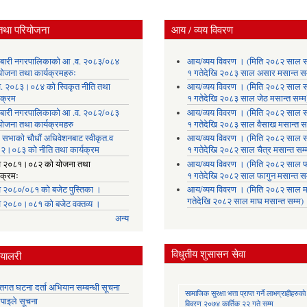
तथा परियोजना
आय / व्यय विवरण
लाबारी नगरपालिकाको आ .व. २०८३/०८४
आय/व्यय विवरण । (मिति २०८२ साल 
योजना तथा कार्यक्रमहरुः
१ गतेदेखि २०८३ साल असार मसान्त सम
. २०८३।०८४ को स्विकृत नीति तथा
आय/व्यय विवरण । (मिति २०८२ साल 
यक्रम
१ गतेदेखि २०८३ साल जेठ मसान्त सम्म
लाबारी नगरपालिकाको आ .व. २०८२/०८३
आय/व्यय विवरण । (मिति २०८२ साल 
योजना तथा कार्यक्रमहरु
१ गतेदेखि २०८३ साल वैसाख मसान्त सम
 सभाको चौधौं अधिवेशनबाट स्वीकृत.व
आय/व्यय विवरण । (मिति २०८२ साल 
२।०८३ को नीति तथा कार्यक्रम
१ गतेदेखि २०८२ साल चैत्र मसान्त सम्
 २०८१।०८२ को योजना तथा
आय/व्यय विवरण । (मिति २०८२ साल फ
यक्रमः
१ गतेदेखि २०८२ साल फागुन मसान्त सम
 २०८०/०८१ को बजेट पुस्तिका ।
आय/व्यय विवरण । (मिति २०८२ साल म
गतेदेखि २०८२ साल माघ मसान्त सम्म)
 २०८०।०८१ को बजेट वक्तव्य ।
अन्य
विधुतीय शुसासन सेवा
्यालरी
्तिगत घटना दर्ता अभियान सम्बन्धी सूचना
सामाजिक सुरक्षा भत्ता प्राप्त गर्ने लाभग्राहीहरुकाे
तिपाइले सूचना
विवरण २०७४ कार्तिक २२ गते सम्म