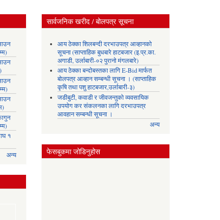
सार्वजनिक खरीद / बोलपत्र सूचना
साउन
आय ठेक्का शिलबन्दी दरभाउपत्र आव्हानको
्म)
सूचना (साप्ताहिक बुधबारे हाटबजार (इ.प्र.का.
अगाडी, उर्लाबारी-०२ पुरानो मंगलबारे)
साउन
)
आय ठेक्का बन्दोबस्तका लागि E-Bid मार्फत
बोलपत्र आव्हान सम्बन्धी सूचना । (साप्ताहिक
साउन
कृषि तथा पशु हाटबजार,उर्लाबारी-३)
्म)
जडीबुटी, कवाडी र जीवजन्तुको व्यवसायिक
साउन
उपयोग कर संकलनका लागि दरभाउपत्र
म)
आवहान सम्बन्धी सूचना ।
ागुन
अन्य
्म)
ाघ १
फेसबुकमा जोडिनुहोस
अन्य