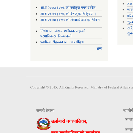
डकर्
आ.व २०७७।०७८ को स्वीकृत नगर दररेट
सार्
आ व २०७५।०७६ को बेरुजु प्रतिक्रिया ।
परिव
आ व २०७४।०७५ काे लेखापरीक्षण प्रतिवेदन
सुरक
।
राष्
निर्णय अादेश वा अधिकारपत्रकाे
सूच
प्रमाणिकरण नियमावली
पदाधिकारीहरुको अाचारसंहिता
अन्य
Copyright © 2015. All Rights Reserved. Ministry of Federal Affairs 
सम्पर्क ठेगाना
उपयाेग
अनलाईन
उर्लाबारी नगरपालिका,
अनलाईन
नगर कार्यपालिकाको कार्यालय