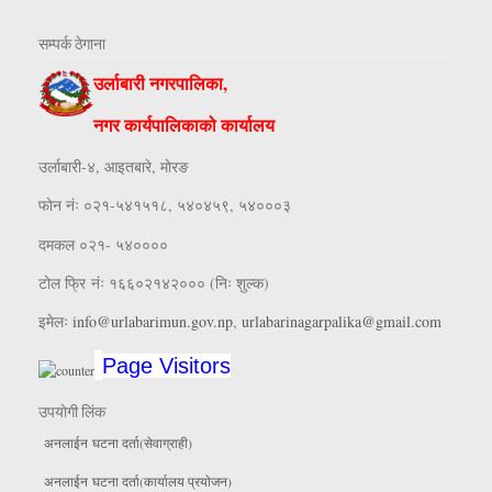
सम्पर्क ठेगाना
उर्लाबारी नगरपालिका,
नगर कार्यपालिकाको कार्यालय
उर्लाबारी-४, आइतबारे, माेरङ
फाेन नंः ०२१-५४१५१८, ५४०४५९, ५४०००३
दमकल ०२१- ५४००००
टोल फ्रि नंः १६६०२१४२००० (निः शुल्क)
इमेलः
info@urlabarimun.gov.np
,
urlabarinagarpalika@gmail.com
Page Visitors
उपयाेगी लिंक
अनलाईन घटना दर्ता(सेवाग्राही)
अनलाईन घटना दर्ता(कार्यालय प्रयाेजन)