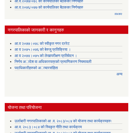
आ.व.२०७७/०७८ को कार्यपालिका बैठकका निर्णयहरु
आ.व.२०७६/०७७ को कार्यपालिका बैठकका निर्णयहरु
more
नगरपालिकाकाे जानकारी र कानुनहरु
आ.व २०७७।०७८ को स्वीकृत नगर दररेट
आ व २०७५।०७६ को बेरुजु प्रतिक्रिया ।
आ व २०७४।०७५ काे लेखापरीक्षण प्रतिवेदन ।
निर्णय अादेश वा अधिकारपत्रकाे प्रमाणिकरण नियमावली
पदाधिकारीहरुको अाचारसंहिता
अन्य
योजना तथा परियोजना
उर्लाबारी नगरपालिकाको आ .व. २०८३/०८४ को योजना तथा कार्यक्रमहरुः
आ.व. २०८३।०८४ को स्विकृत नीति तथा कार्यक्रम