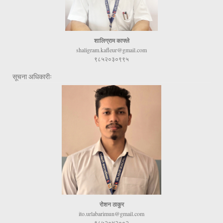
शालिग्राम काफ्ले
shaligram.kafleur@gmail.com
९८५२०३०९९५
सूचना अधिकारीः
रोशन ठाकुर
ito.urlabarimun@gmail.com
९८५२०४२००२