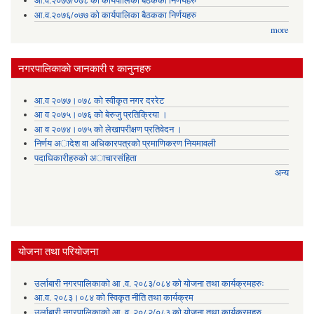
आ.व.२०७७/०७८ को कार्यपालिका बैठकका निर्णयहरु
आ.व.२०७६/०७७ को कार्यपालिका बैठकका निर्णयहरु
more
नगरपालिकाकाे जानकारी र कानुनहरु
आ.व २०७७।०७८ को स्वीकृत नगर दररेट
आ व २०७५।०७६ को बेरुजु प्रतिक्रिया ।
आ व २०७४।०७५ काे लेखापरीक्षण प्रतिवेदन ।
निर्णय अादेश वा अधिकारपत्रकाे प्रमाणिकरण नियमावली
पदाधिकारीहरुको अाचारसंहिता
अन्य
योजना तथा परियोजना
उर्लाबारी नगरपालिकाको आ .व. २०८३/०८४ को योजना तथा कार्यक्रमहरुः
आ.व. २०८३।०८४ को स्विकृत नीति तथा कार्यक्रम
उर्लाबारी नगरपालिकाको आ .व. २०८२/०८३ को योजना तथा कार्यक्रमहरु