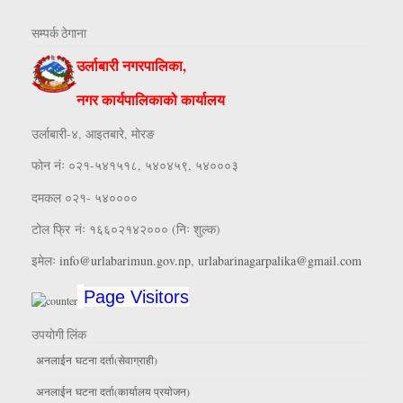
सम्पर्क ठेगाना
उर्लाबारी नगरपालिका,
नगर कार्यपालिकाको कार्यालय
उर्लाबारी-४, आइतबारे, माेरङ
फाेन नंः ०२१-५४१५१८, ५४०४५९, ५४०००३
दमकल ०२१- ५४००००
टोल फ्रि नंः १६६०२१४२००० (निः शुल्क)
इमेलः
info@urlabarimun.gov.np
,
urlabarinagarpalika@gmail.com
Page Visitors
उपयाेगी लिंक
अनलाईन घटना दर्ता(सेवाग्राही)
अनलाईन घटना दर्ता(कार्यालय प्रयाेजन)