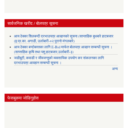
सार्वजनिक खरीद / बोलपत्र सूचना
आय ठेक्का शिलबन्दी दरभाउपत्र आव्हानको सूचना (साप्ताहिक बुधबारे हाटबजार
(इ.प्र.का. अगाडी, उर्लाबारी-०२ पुरानो मंगलबारे)
आय ठेक्का बन्दोबस्तका लागि E-Bid मार्फत बोलपत्र आव्हान सम्बन्धी सूचना ।
(साप्ताहिक कृषि तथा पशु हाटबजार,उर्लाबारी-३)
जडीबुटी, कवाडी र जीवजन्तुको व्यवसायिक उपयोग कर संकलनका लागि
दरभाउपत्र आवहान सम्बन्धी सूचना ।
अन्य
फेसबुकमा जोडिनुहोस