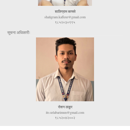
शालिग्राम काफ्ले
shaligram.kafleur@gmail.com
९८५२०३०९९५
सूचना अधिकारीः
रोशन ठाकुर
ito.urlabarimun@gmail.com
९८५२०४२००२