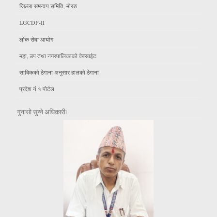
जिल्ला समन्वय समिति, माेरङ
LGCDP-II
लाेक सेवा आयाेग
महा, उप तथा नगरपालिकाकाे वेबसाईट
साबिकको ठेगाना अनुसार हालको ठेगाना
प्रदेश नं १ पोर्टल
गुनासो सुन्ने अधिकारीः