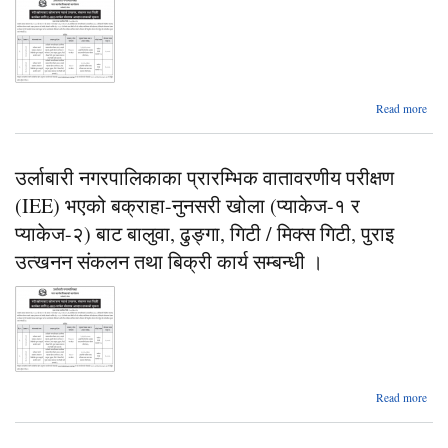
Read more
नगरप
प
उर्लाबारी नगरपालिकाका प्रारम्भिक वातावरणीय परीक्षण
व
(IEE) भएको बक्राहा-नुनसरी खोला (प्याकेज-१ र
(IE
बक्र
प्याकेज-२) बाट बालुवा, ढुङ्गा, गिटी / मिक्स गिटी, पुराइ
(प्
उत्खनन संकलन तथा बिक्री कार्य सम्बन्धी ।
बा
ढुङ्
मि
पुरा
सं
बि
स
Read more
नगरप
प