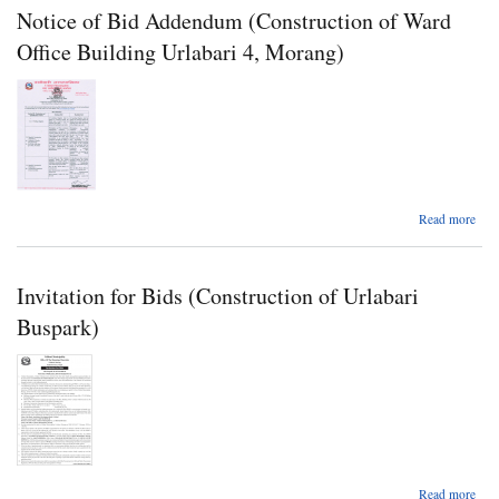
Notice of Bid Addendum (Construction of Ward
व
Office Building Urlabari 4, Morang)
(IE
नुन
(प्य
प्
बा
ढुङ्
मि
पुरा
abo
Read more
सं
बि
A
स
(Con
Invitation for Bids (Construction of Urlabari
Buspark)
U
Read more