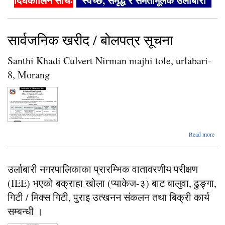
दिर्घकालिन सोचः
"स्वच्छ, समृद्ध र समतामूलक उर्लाबारी"
सार्वजनिक खरीद / बोलपत्र सूचना
Santhi Khadi Culvert Nirman majhi tole, urlabari-
8, Morang
a
Read more
Sa
K
Cul
उर्लाबारी नगरपालिकाका प्रारम्भिक वातावरणीय परीक्षण
Ni
m
(IEE) भएको बक्राहा खोला (प्याकेज-३) बाट बालुवा, ढुङ्गा,
urla
गिटी / मिक्स गिटी, पुराइ उत्खनन संकलन तथा बिक्री कार्य
सम्बन्धी ।
Mo