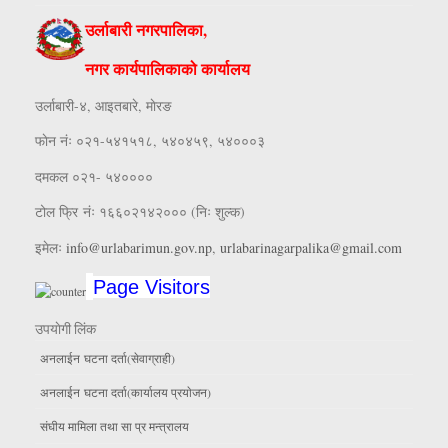
उर्लाबारी नगरपालिका,
नगर कार्यपालिकाको कार्यालय
उर्लाबारी-४, आइतबारे, माेरङ
फाेन नंः ०२१-५४१५१८, ५४०४५९, ५४०००३
दमकल ०२१- ५४००००
टोल फ्रि नंः १६६०२१४२००० (निः शुल्क)
इमेलः
info@urlabarimun.gov.np
,
urlabarinagarpalika@gmail.com
Page Visitors
उपयाेगी लिंक
अनलाईन घटना दर्ता(सेवाग्राही)
अनलाईन घटना दर्ता(कार्यालय प्रयाेजन)
संघीय मामिला तथा सा प्र मन्त्रालय