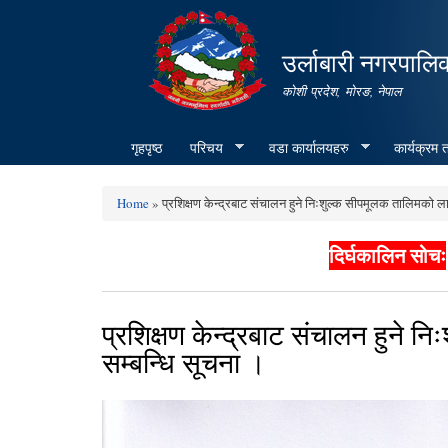
उर्लाबारी नगरपालि
कोशी प्रदेश, माेरङ, नेपाल
गृहपृष्ठ
परिचय
वडा कार्यालयहरु
कार्यक्रम
Home
» प्रशिक्षण केन्द्रबाट संचालन हुने निःशुल्क सीपमूलक तालिमको ला
You are here
दिर्घकालिन सोचः
प्रशिक्षण केन्द्रबाट संचालन हुने 
सम्बन्धि सूचना ।