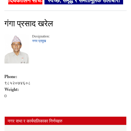
दिर्घकालिन सोचः
"स्वच्छ, समृद्ध र समतामूलक उर्लाबारी"
गंगा प्रसाद खरेल
Designation:
नगर प्रमुख
Phone:
९८५२०७४६०८
Weight:
0
नगर सभा र कार्यपालिकाका निर्णयहरु