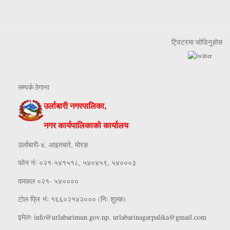
ट्विटरमा जोडिनुहोस
सम्पर्क ठेगाना
उर्लाबारी नगरपालिका,
नगर कार्यपालिकाको कार्यालय
उर्लाबारी-४, आइतबारे, माेरङ
फाेन नंः ०२१-५४१५१८, ५४०४५९, ५४०००३
दमकल ०२१- ५४००००
टोल फ्रि नंः १६६०२१४२००० (निः शुल्क)
इमेलः
info@urlabarimun.gov.np
,
urlabarinagarpalika@gmail.com