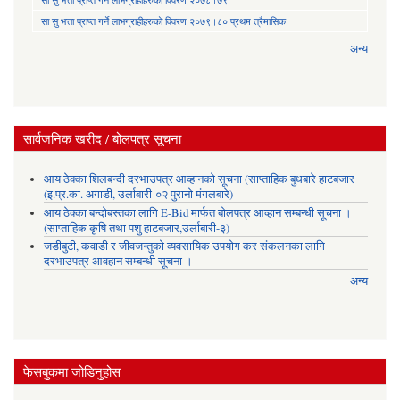
सा‍ सु भत्ता प्राप्त गर्ने लाभग्राहीहरुकाे विवरण २०७९।८० प्रथम त्रैमासिक
अन्य
सार्वजनिक खरीद / बोलपत्र सूचना
आय ठेक्का शिलबन्दी दरभाउपत्र आव्हानको सूचना (साप्ताहिक बुधबारे हाटबजार
(इ.प्र.का. अगाडी, उर्लाबारी-०२ पुरानो मंगलबारे)
आय ठेक्का बन्दोबस्तका लागि E-Bid मार्फत बोलपत्र आव्हान सम्बन्धी सूचना ।
(साप्ताहिक कृषि तथा पशु हाटबजार,उर्लाबारी-३)
जडीबुटी, कवाडी र जीवजन्तुको व्यवसायिक उपयोग कर संकलनका लागि
दरभाउपत्र आवहान सम्बन्धी सूचना ।
अन्य
फेसबुकमा जोडिनुहोस