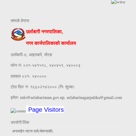
सम्पर्क ठेगाना
उर्लाबारी नगरपालिका,
नगर कार्यपालिकाको कार्यालय
उर्लाबारी-४, आइतबारे, माेरङ
फाेन नंः ०२१-५४१५१८, ५४०४५९, ५४०००३
दमकल ०२१- ५४००००
टोल फ्रि नंः १६६०२१४२००० (निः शुल्क)
इमेलः
info@urlabarimun.gov.np
,
urlabarinagarpalika@gmail.com
Page Visitors
उपयाेगी लिंक
अनलाईन घटना दर्ता(सेवाग्राही)