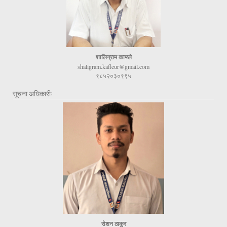
शालिग्राम काफ्ले
shaligram.kafleur@gmail.com
९८५२०३०९९५
सूचना अधिकारीः
रोशन ठाकुर