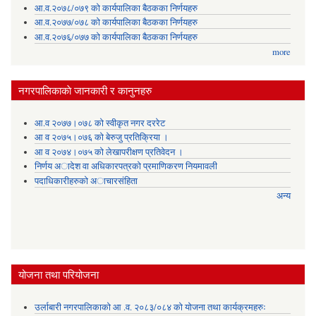
आ.व.२०७८/०७९ को कार्यपालिका बैठकका निर्णयहरु
आ.व.२०७७/०७८ को कार्यपालिका बैठकका निर्णयहरु
आ.व.२०७६/०७७ को कार्यपालिका बैठकका निर्णयहरु
more
नगरपालिकाकाे जानकारी र कानुनहरु
आ.व २०७७।०७८ को स्वीकृत नगर दररेट
आ व २०७५।०७६ को बेरुजु प्रतिक्रिया ।
आ व २०७४।०७५ काे लेखापरीक्षण प्रतिवेदन ।
निर्णय अादेश वा अधिकारपत्रकाे प्रमाणिकरण नियमावली
पदाधिकारीहरुको अाचारसंहिता
अन्य
योजना तथा परियोजना
उर्लाबारी नगरपालिकाको आ .व. २०८३/०८४ को योजना तथा कार्यक्रमहरुः