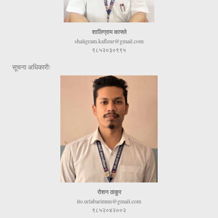
शालिग्राम काफ्ले
shaligram.kafleur@gmail.com
९८५२०३०९९५
सूचना अधिकारीः
रोशन ठाकुर
ito.urlabarimun@gmail.com
९८५२०४२००२