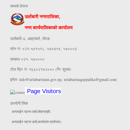
सम्पर्क ठेगाना
उर्लाबारी नगरपालिका,
नगर कार्यपालिकाको कार्यालय
उर्लाबारी-४, आइतबारे, माेरङ
फाेन नंः ०२१-५४१५१८, ५४०४५९, ५४०००३
दमकल ०२१- ५४००००
टोल फ्रि नंः १६६०२१४२००० (निः शुल्क)
इमेलः
info@urlabarimun.gov.np
,
urlabarinagarpalika@gmail.com
Page Visitors
उपयाेगी लिंक
अनलाईन घटना दर्ता(सेवाग्राही)
अनलाईन घटना दर्ता(कार्यालय प्रयाेजन)