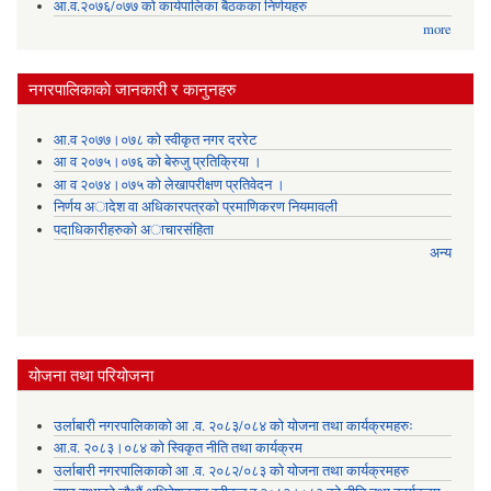
आ.व.२०७६/०७७ को कार्यपालिका बैठकका निर्णयहरु
more
नगरपालिकाकाे जानकारी र कानुनहरु
आ.व २०७७।०७८ को स्वीकृत नगर दररेट
आ व २०७५।०७६ को बेरुजु प्रतिक्रिया ।
आ व २०७४।०७५ काे लेखापरीक्षण प्रतिवेदन ।
निर्णय अादेश वा अधिकारपत्रकाे प्रमाणिकरण नियमावली
पदाधिकारीहरुको अाचारसंहिता
अन्य
योजना तथा परियोजना
उर्लाबारी नगरपालिकाको आ .व. २०८३/०८४ को योजना तथा कार्यक्रमहरुः
आ.व. २०८३।०८४ को स्विकृत नीति तथा कार्यक्रम
उर्लाबारी नगरपालिकाको आ .व. २०८२/०८३ को योजना तथा कार्यक्रमहरु