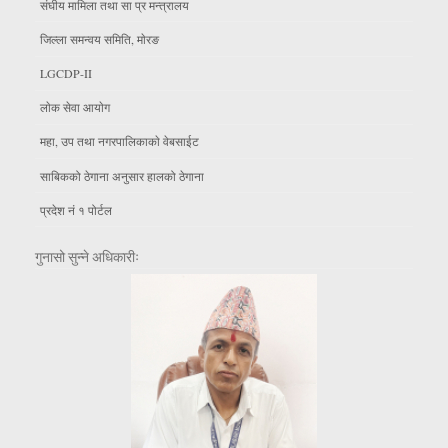
संघीय मामिला तथा सा प्र मन्त्रालय
जिल्ला समन्वय समिति, माेरङ
LGCDP-II
लाेक सेवा आयाेग
महा, उप तथा नगरपालिकाकाे वेबसाईट
साबिकको ठेगाना अनुसार हालको ठेगाना
प्रदेश नं १ पोर्टल
गुनासो सुन्ने अधिकारीः