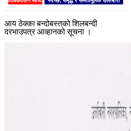
दिर्घकालिन सोचः
"स्वच्छ, समृद्ध र समतामूलक उर्लाबारी"
आय ठेक्का बन्दोबस्तको शिलबन्दी
दरभाउपत्र आव्हानको सूचना ।