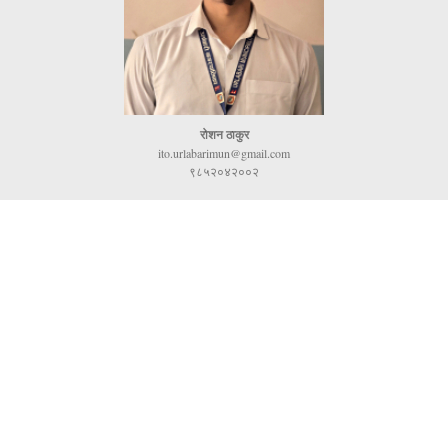
रोशन ठाकुर
ito.urlabarimun@gmail.com
९८५२०४२००२