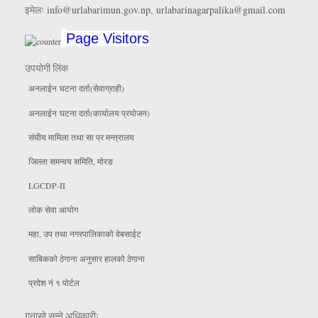
इमेलः
info@urlabarimun.gov.np
,
urlabarinagarpalika@gmail.com
Page Visitors
उपयाेगी लिंक
अनलाईन घटना दर्ता(सेवाग्राही)
अनलाईन घटना दर्ता(कार्यालय प्रयाेजन)
संघीय मामिला तथा सा प्र मन्त्रालय
जिल्ला समन्वय समिति, माेरङ
LGCDP-II
लाेक सेवा आयाेग
महा, उप तथा नगरपालिकाकाे वेबसाईट
साबिकको ठेगाना अनुसार हालको ठेगाना
प्रदेश नं १ पोर्टल
गुनासो सुन्ने अधिकारीः