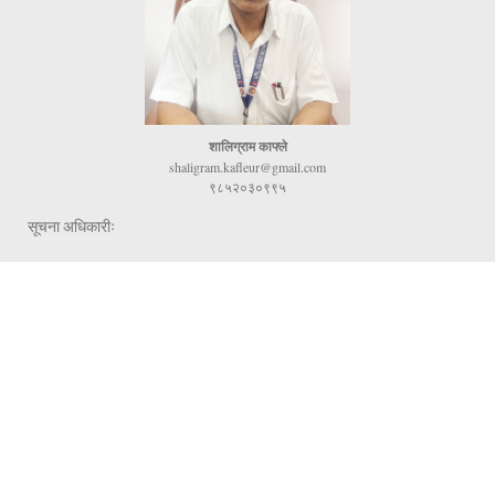
शालिग्राम काफ्ले
shaligram.kafleur@gmail.com
९८५२०३०९९५
सूचना अधिकारीः