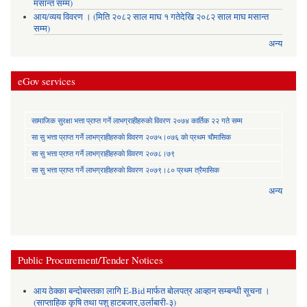
मसान्त सम्म)
आय/व्यय विवरण । (मिति २०८२ साल माघ १ गतेदेखि २०८२ साल माघ मसान्त
सम्म)
अन्य
eGov services
सामाजिक सुरक्षा भत्ता प्राप्त गर्ने लाभग्राहीहरुकाे विवरण २०७४ कार्तिक २२ गते सम्म
सा‍ सु भत्ता प्राप्त गर्ने लाभग्राहीहरुकाे विवरण २०७५।०७६ काे प्रथम चाैमासिक
सा‍ सु भत्ता प्राप्त गर्ने लाभग्राहीहरुकाे विवरण २०७८।७९
सा‍ सु भत्ता प्राप्त गर्ने लाभग्राहीहरुकाे विवरण २०७९।८० प्रथम त्रैमासिक
अन्य
Public Procurement/Tender Notices
आय ठेक्का बन्दोबस्तका लागि E-Bid मार्फत बोलपत्र आव्हान सम्बन्धी सूचना ।
(साप्ताहिक कृषि तथा पशु हाटबजार,उर्लाबारी-३)