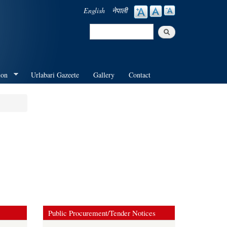
English
नेपाली
Search
Search form
ion
Urlabari Gazeete
Gallery
Contact
Public Procurement/Tender Notices