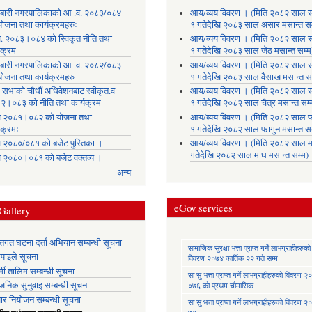
लाबारी नगरपालिकाको आ .व. २०८३/०८४
आय/व्यय विवरण । (मिति २०८२ साल 
योजना तथा कार्यक्रमहरुः
१ गतेदेखि २०८३ साल असार मसान्त सम
. २०८३।०८४ को स्विकृत नीति तथा
आय/व्यय विवरण । (मिति २०८२ साल 
यक्रम
१ गतेदेखि २०८३ साल जेठ मसान्त सम्म
लाबारी नगरपालिकाको आ .व. २०८२/०८३
आय/व्यय विवरण । (मिति २०८२ साल 
योजना तथा कार्यक्रमहरु
१ गतेदेखि २०८३ साल वैसाख मसान्त सम
 सभाको चौधौं अधिवेशनबाट स्वीकृत.व
आय/व्यय विवरण । (मिति २०८२ साल 
२।०८३ को नीति तथा कार्यक्रम
१ गतेदेखि २०८२ साल चैत्र मसान्त सम्
 २०८१।०८२ को योजना तथा
आय/व्यय विवरण । (मिति २०८२ साल फ
यक्रमः
१ गतेदेखि २०८२ साल फागुन मसान्त सम
 २०८०/०८१ को बजेट पुस्तिका ।
आय/व्यय विवरण । (मिति २०८२ साल म
गतेदेखि २०८२ साल माघ मसान्त सम्म)
 २०८०।०८१ को बजेट वक्तव्य ।
अन्य
eGov services
Gallery
्तिगत घटना दर्ता अभियान सम्बन्धी सूचना
सामाजिक सुरक्षा भत्ता प्राप्त गर्ने लाभग्राहीहरुकाे
तिपाइले सूचना
विवरण २०७४ कार्तिक २२ गते सम्म
मी तालिम सम्बन्धी सूचना
सा‍ सु भत्ता प्राप्त गर्ने लाभग्राहीहरुकाे विवरण
वजनिक सुनुवाइ सम्बन्धी सूचना
०७६ काे प्रथम चाैमासिक
ार नियोजन सम्बन्धी सूचना
सा‍ सु भत्ता प्राप्त गर्ने लाभग्राहीहरुकाे विवरण