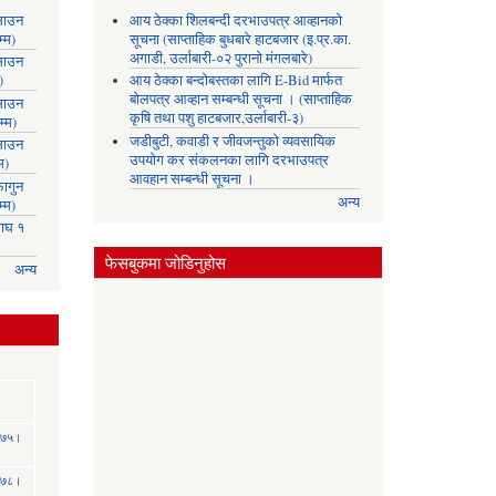
साउन
आय ठेक्का शिलबन्दी दरभाउपत्र आव्हानको
्म)
सूचना (साप्ताहिक बुधबारे हाटबजार (इ.प्र.का.
अगाडी, उर्लाबारी-०२ पुरानो मंगलबारे)
साउन
)
आय ठेक्का बन्दोबस्तका लागि E-Bid मार्फत
बोलपत्र आव्हान सम्बन्धी सूचना । (साप्ताहिक
साउन
कृषि तथा पशु हाटबजार,उर्लाबारी-३)
्म)
जडीबुटी, कवाडी र जीवजन्तुको व्यवसायिक
साउन
उपयोग कर संकलनका लागि दरभाउपत्र
म)
आवहान सम्बन्धी सूचना ।
ागुन
अन्य
्म)
ाघ १
फेसबुकमा जोडिनुहोस
अन्य
 २०७५।
 २०७८।