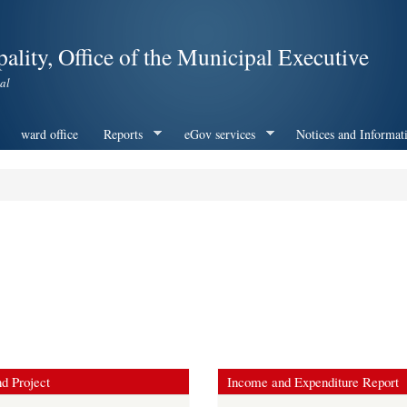
Skip to
main
ality, Office of the Municipal Executive
content
al
ward office
Reports
eGov services
Notices and Informat
d Project
Income and Expenditure Report