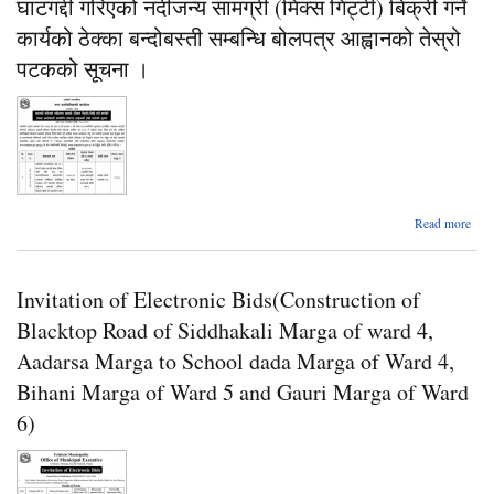
घाटगद्दी गरिएको नदीजन्य सामग्री (मिक्स गिट्टी) बिक्री गर्ने
उत्
कार्यको ठेक्का बन्दोबस्ती सम्बन्धि बोलपत्र आह्वानको तेस्रो
स
पटकको सूचना ।
ब
का
लाग
म
बो
आव
सम्
ab
Read more
घाट
पट
गर
सूच
नदी
Invitation of Electronic Bids(Construction of
साम
(म
Blacktop Road of Siddhakali Marga of ward 4,
गिट
बि
Aadarsa Marga to School dada Marga of Ward 4,
Bihani Marga of Ward 5 and Gauri Marga of Ward
कार
ठ
6)
बन्दो
सम्
बोल
आह्व