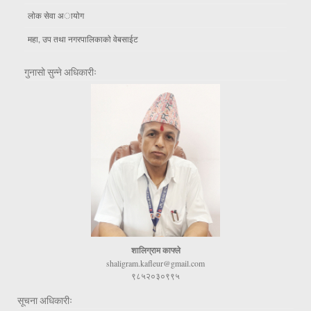
लाेक सेवा अायाेग
महा, उप तथा नगरपालिकाकाे वेबसाईट
गुनासो सुन्ने अधिकारीः
शालिग्राम काफ्ले
shaligram.kafleur@gmail.com
९८५२०३०९९५
सूचना अधिकारीः