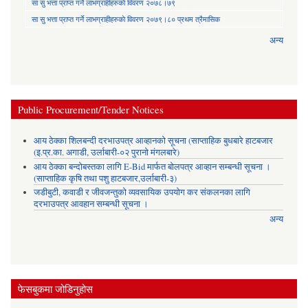
सा‍ सु भत्ता प्राप्त गर्ने लाभग्राहीहरुकाे विवरण २०७८।७९
सा‍ सु भत्ता प्राप्त गर्ने लाभग्राहीहरुकाे विवरण २०७९।८० प्रथम त्रैमासिक
अन्य
Public Procurement/Tender Notices
आय ठेक्का शिलबन्दी दरभाउपत्र आव्हानको सूचना (साप्ताहिक बुधबारे हाटबजार
(इ.प्र.का. अगाडी, उर्लाबारी-०२ पुरानो मंगलबारे)
आय ठेक्का बन्दोबस्तका लागि E-Bid मार्फत बोलपत्र आव्हान सम्बन्धी सूचना ।
(साप्ताहिक कृषि तथा पशु हाटबजार,उर्लाबारी-३)
जडीबुटी, कवाडी र जीवजन्तुको व्यवसायिक उपयोग कर संकलनका लागि
दरभाउपत्र आवहान सम्बन्धी सूचना ।
अन्य
फेसबुकमा जोडिनुहोस