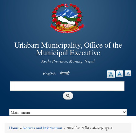
Skip to
main
content
Urlabari Municipality, Office of the
Municipal Executive
Koshi Province, Morang, Nepal
English
नेपाली
Search
Search form
Home
»
Notices and Information
» सार्वजनिक खरीद / बोलपत्र सूचना
You are here