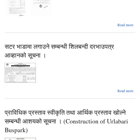
दरभ
आव
स
a
Read more
भ
ल
सटर भाडामा लगाउने सम्बन्धी शिलबन्दी दरभाउपत्र
सम
शिल
आव्हानको सूचना ।
दरभा
आव्
सू
a
Read more
भ
ल
प्राविधिक प्रस्ताव स्वीकृति तथा आर्थिक प्रस्ताव खोल्ने
सम
शिल
सम्बन्धी आशयको सूचना । (Construction of Urlabari
दरभा
आव्
Buspark)
सू