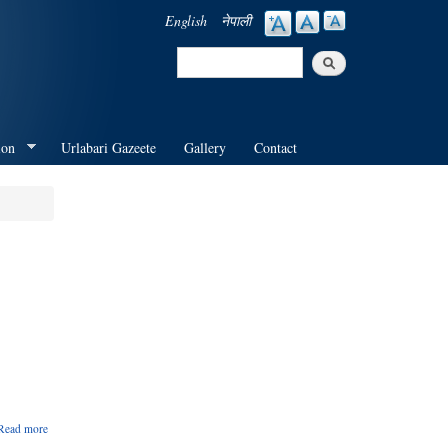
English
नेपाली
Search
Search form
ion
Urlabari Gazeete
Gallery
Contact
about
Read more
Invitation