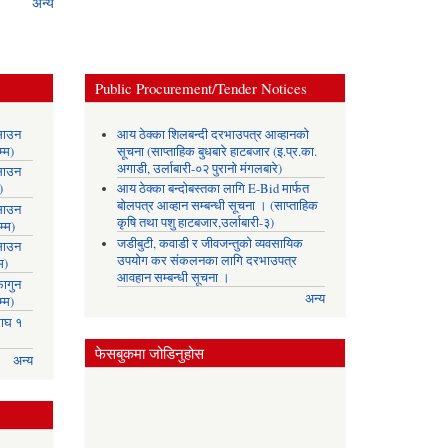
अन्य
सम्बन्धी
सूचना ।
Public Procurement/Tender Notices
साउन
आय ठेक्का शिलबन्दी दरभाउपत्र आव्हानको
्म)
सूचना (साप्ताहिक बुधबारे हाटबजार (इ.प्र.का.
अगाडी, उर्लाबारी-०२ पुरानो मंगलबारे)
साउन
)
आय ठेक्का बन्दोबस्तका लागि E-Bid मार्फत
बोलपत्र आव्हान सम्बन्धी सूचना । (साप्ताहिक
साउन
कृषि तथा पशु हाटबजार,उर्लाबारी-३)
्म)
जडीबुटी, कवाडी र जीवजन्तुको व्यवसायिक
साउन
उपयोग कर संकलनका लागि दरभाउपत्र
म)
आवहान सम्बन्धी सूचना ।
ागुन
अन्य
्म)
ाघ १
फेसबुकमा जोडिनुहोस
अन्य